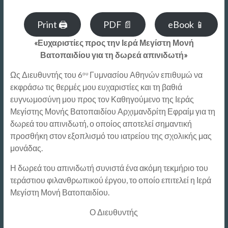
Print 🖨
PDF 📄
eBook 📱
«Ευχαριστίες προς την
Ιερά Μεγίστη Μονή
Βατοπαιδίου για τη δωρεά απινιδωτή»
Ως Διευθυντής του 6
Γυμνασίου Αθηνών επιθυμώ να
ου
εκφράσω τις θερμές μου ευχαριστίες και τη βαθιά
ευγνωμοσύνη μου προς τον Καθηγούμενο της Ιεράς
Μεγίστης Μονής Βατοπαιδίου Αρχιμανδρίτη Εφραίμ για τη
δωρεά του απινιδωτή, ο οποίος αποτελεί σημαντική
προσθήκη στον εξοπλισμό του ιατρείου της σχολικής μας
μονάδας.
Η δωρεά του απινιδωτή συνιστά ένα ακόμη τεκμήριο του
τεράστιου φιλανθρωπικού έργου, το οποίο επιτελεί η Ιερά
Μεγίστη Μονή Βατοπαιδίου.
Ο Διευθυντής