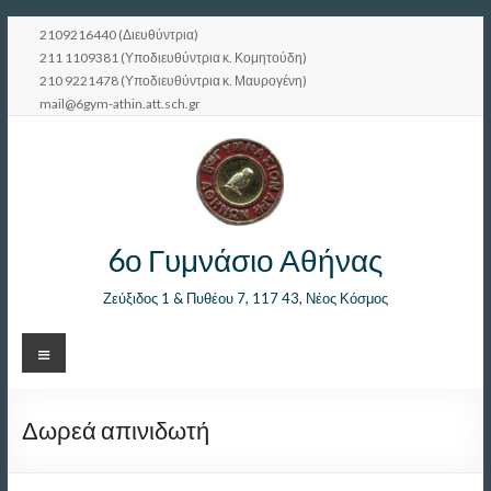
Μετάβαση
2109216440 (Διευθύντρια)
στο
211 1109381 (Υποδιευθύντρια κ. Κομητούδη)
περιεχόμενο
210 9221478 (Υποδιευθύντρια κ. Μαυρογένη)
mail@6gym-athin.att.sch.gr
6ο Γυμνάσιο Αθήνας
Ζεύξιδος 1 & Πυθέου 7, 117 43, Νέος Κόσμος
Μενού
Δωρεά απινιδωτή