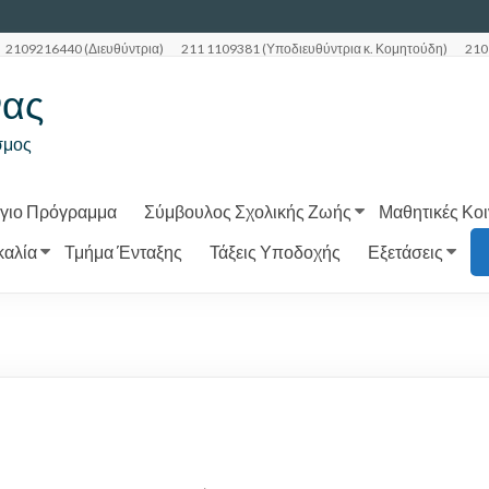
2109216440 (Διευθύντρια)
211 1109381 (Υποδιευθύντρια κ. Κομητούδη)
210
νας
σμος
γιο Πρόγραμμα
Σύμβουλος Σχολικής Ζωής
Μαθητικές Κοι
καλία
Τμήμα Ένταξης
Τάξεις Υποδοχής
Εξετάσεις