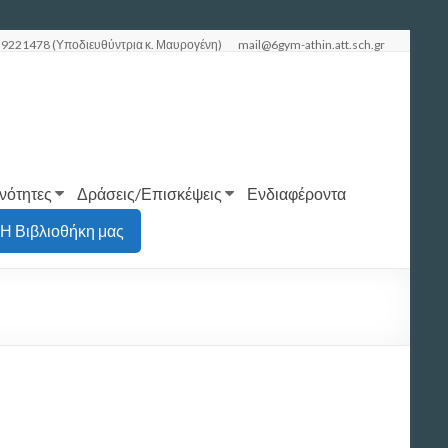
 9221478 (Υποδιευθύντρια κ. Μαυρογένη)
mail@6gym-athin.att.sch.gr
νότητες
Δράσεις/Επισκέψεις
Ενδιαφέροντα
Η Βιβλιοθήκη μας