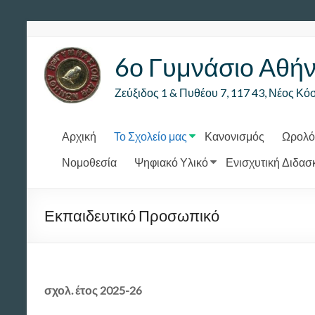
Μετάβαση
στο
περιεχόμενο
6ο Γυμνάσιο Αθή
Ζεύξιδος 1 & Πυθέου 7, 117 43, Νέος Κό
Αρχική
Το Σχολείο μας
Κανονισμός
Ωρολό
Νομοθεσία
Ψηφιακό Υλικό
Ενισχυτική Διδασ
Εκπαιδευτικό Προσωπικό
σχολ. έτος 2025-26