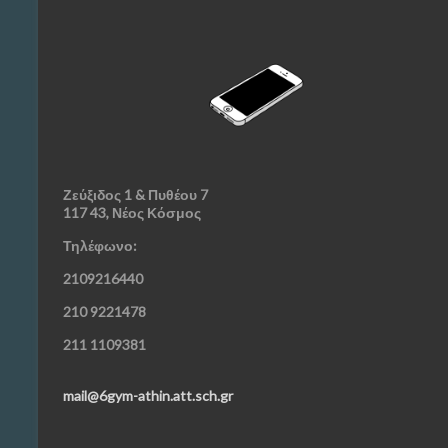
Ζεύξιδος 1 & Πυθέου 7
117 43, Νέος Κόσμος
Τηλέφωνο:
2109216440
210 9221478
211 1109381
mail@6gym-athin.att.sch.gr