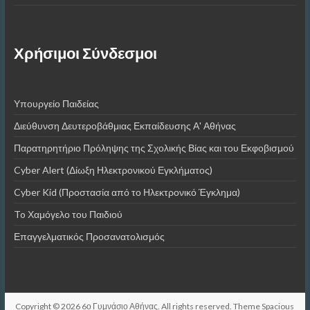
Χρήσιμοι Σύνδεσμοι
Υπουργείο Παιδείας
Διεύθυνση Δευτεροβάθμιας Εκπαίδευσης Α' Αθήνας
Παρατηρητήριο Πρόληψης της Σχολικής Βίας και του Εκφοβισμού
Cyber Alert (Δίωξη Ηλεκτρονικού Εγκλήματος)
Cyber Kid (Προστασία από το Ηλεκτρονικό Έγκλημα)
To Χαμόγελο του Παιδιού
Επαγγελματικός Προσανατολισμός
Copyright © 2026
6ο Γυμνάσιο Αθήνας
. All rights reserved. Theme
Spacious