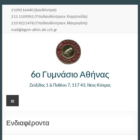
Μετάβαση
2109216440 (Διευθύντρια)
στο
211 1109381 (Υποδιευθύντρια κ. Κομητούδη)
περιεχόμενο
210 9221478 (Υποδιευθύντρια κ. Μαυρογένη)
mail@6gym-athin.att.sch.gr
6ο Γυμνάσιο Αθήνας
Ζεύξιδος 1 & Πυθέου 7, 117 43, Νέος Κόσμος
Μενού
Ενδιαφέροντα