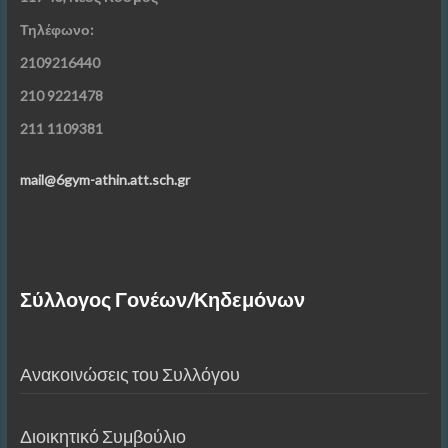
Τηλέφωνο:
2109216440
210 9221478
211 1109381
mail@6gym-athin.att.sch.gr
Σύλλογος Γονέων/Κηδεμόνων
Ανακοινώσεις του Συλλόγου
Διοικητικό Συμβούλιο