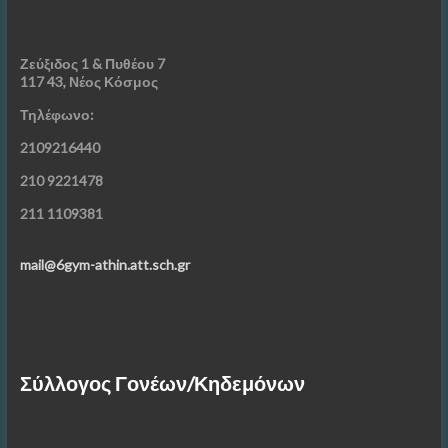
Ζεύξιδος 1 & Πυθέου 7
117 43, Νέος Κόσμος
Τηλέφωνο:
2109216440
210 9221478
211 1109381
mail@6gym-athin.att.sch.gr
Σύλλογος Γονέων/Κηδεμόνων