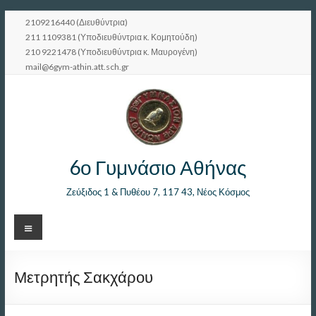
Μετάβαση
2109216440 (Διευθύντρια)
στο
211 1109381 (Υποδιευθύντρια κ. Κομητούδη)
περιεχόμενο
210 9221478 (Υποδιευθύντρια κ. Μαυρογένη)
mail@6gym-athin.att.sch.gr
6ο Γυμνάσιο Αθήνας
Ζεύξιδος 1 & Πυθέου 7, 117 43, Νέος Κόσμος
Μενού
Μετρητής Σακχάρου