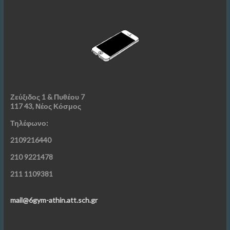
Ζεύξιδος 1 & Πυθέου 7
117 43, Νέος Κόσμος
Τηλέφωνο:
2109216440
210 9221478
211 1109381
mail@6gym-athin.att.sch.gr