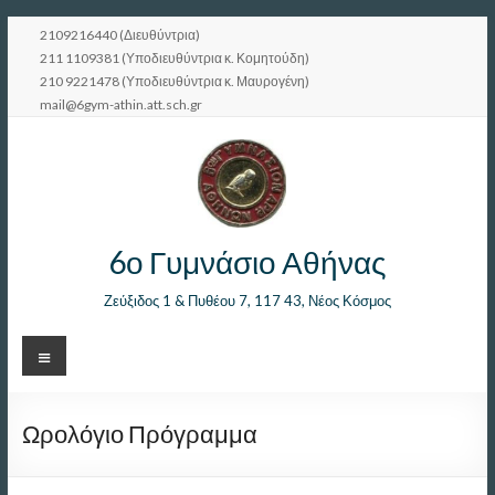
Μετάβαση
2109216440 (Διευθύντρια)
στο
211 1109381 (Υποδιευθύντρια κ. Κομητούδη)
περιεχόμενο
210 9221478 (Υποδιευθύντρια κ. Μαυρογένη)
mail@6gym-athin.att.sch.gr
6ο Γυμνάσιο Αθήνας
Ζεύξιδος 1 & Πυθέου 7, 117 43, Νέος Κόσμος
Μενού
Ωρολόγιο Πρόγραμμα