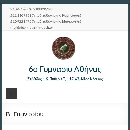
Μετάβαση
2109216440 (Διευθύντρια)
στο
211 1109381 (Υποδιευθύντρια κ. Κομητούδη)
περιεχόμενο
210 9221478 (Υποδιευθύντρια κ. Μαυρογένη)
mail@6gym-athin.att.sch.gr
6ο Γυμνάσιο Αθήνας
Ζεύξιδος 1 & Πυθέου 7, 117 43, Νέος Κόσμος
Μενού
Β΄ Γυμνασίου