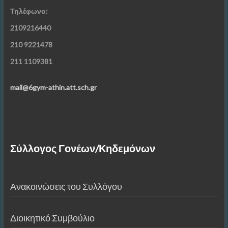
Τηλέφωνο:
2109216440
210 9221478
211 1109381
mail@6gym-athin.att.sch.gr
Σύλλογος Γονέων/Κηδεμόνων
Ανακοινώσεις του Συλλόγου
Διοικητικό Συμβούλιο