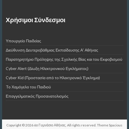
Χρήσιμοι Σύνδεσμοι
Υπουργείο Παιδείας
Διεύθυνση Δευτεροβάθμιας Εκπαίδευσης Α' Αθήνας
Παρατηρητήριο Πρόληψης της Σχολικής Βίας και του Εκφοβισμού
Cyber Alert (Δίωξη Ηλεκτρονικού Εγκλήματος)
Cyber Kid (Προστασία από το Ηλεκτρονικό Έγκλημα)
To Χαμόγελο του Παιδιού
Επαγγελματικός Προσανατολισμός
Copyright © 2026
6ο Γυμνάσιο Αθήνας
. All rights reserved. Theme
Spacious