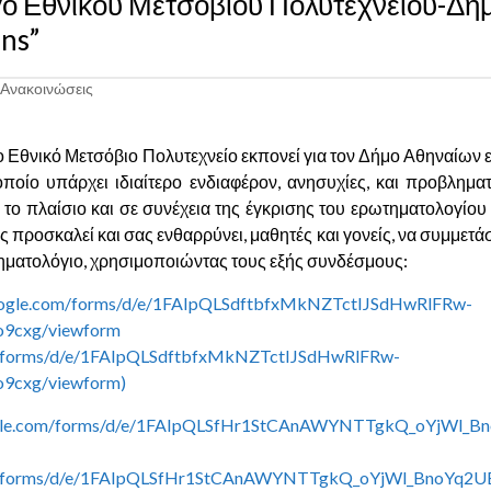
ο Εθνικού Μετσόβιου Πολυτεχνείου-Δή
ns”
 Ανακοινώσεις
 Εθνικό Μετσόβιο Πολυτεχνείο εκπονεί για τον Δήμο Αθηναίων 
οποίο υπάρχει ιδιαίτερο ενδιαφέρον, ανησυχίες, και προβλημα
ό το πλαίσιο και σε συνέχεια της έγκρισης του ερωτηματολογίου
 προσκαλεί και σας ενθαρρύνει, μαθητές και γονείς, να συμμετάσ
ατολόγιο, χρησιμοποιώντας τους εξής συνδέσμους:
google.com/forms/d/e/1FAIpQLSdftbfxMkNZTctIJSdHwRlFRw-
9cxg/viewform
oogle.com/forms/d/e/1FAIpQLSfHr1StCAnAWYNTTgkQ_oYjWl_B