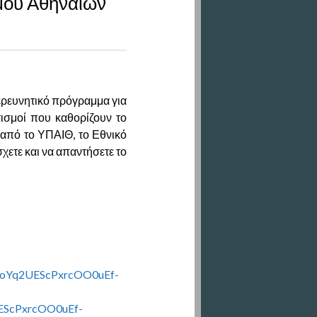
μου Αθηναίων
ερευνητικό πρόγραμμα για
τισμοί που καθορίζουν το
 από το ΥΠΑΙΘ, το Εθνικό
χετε και να απαντήσετε το
noYq2UEScPxrcOO0uEf-