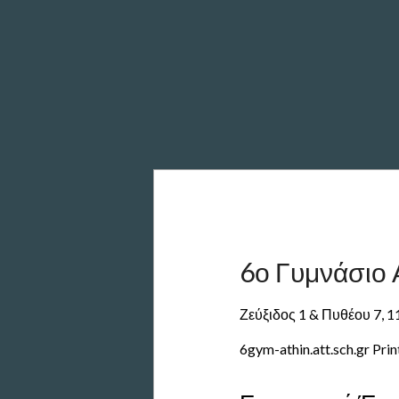
6ο Γυμνάσιο
Ζεύξιδος 1 & Πυθέου 7, 
6gym-athin.att.sch.gr Pri